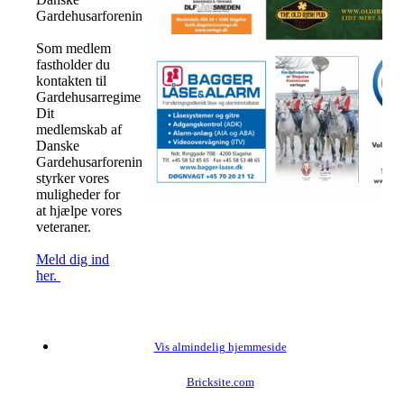
Gardehusarforeninger?
Som medlem
fastholder du
kontakten til
Gardehusarregimentet.
Dit
medlemskab af
Danske
Gardehusarforeninger
styrker vores
muligheder for
at hjælpe vores
veteraner.
Meld dig ind
her.
Vis almindelig hjemmeside
Bricksite.com