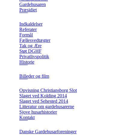
Gardehusaren
Præsidiet
Indkaldelser
Referater
Formål
Fællesvedtægter
Tak og Ære
Støt DGHF
Privatlivspolitik
Historie
Billeder og film
Opvisning Christiansborg Slot
Slaget ved Kolding 2014
Slaget ved Sehested 2014
Litteratur om gardehusarerne
Sjove husarhistorier
Kontakt
Danske Gardehusarforeninger