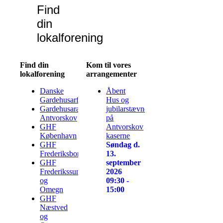
Find
din
lokalforening
Find din
Kom til vores
lokalforening
arrangementer
Danske
Åbent
Gardehusarforeninger
Hus og
Gardehusarafdeling
jubilarstævne
Antvorskov
på
GHF
Antvorskov
København
kaserne
GHF
Søndag d.
Frederiksborg
13.
GHF
september
Frederikssund
2026
og
09:30 -
Omegn
15:00
GHF
Næstved
og