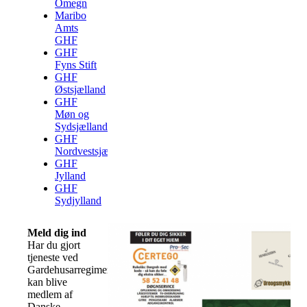
Omegn
Maribo
Amts
GHF
GHF
Fyns Stift
GHF
Østsjælland
GHF
Møn og
Sydsjælland
GHF
Nordvestsjælland
GHF
Jylland
GHF
Sydjylland
Meld dig ind
Har du gjort
tjeneste ved
Gardehusarregimentet
kan blive
medlem af
Danske