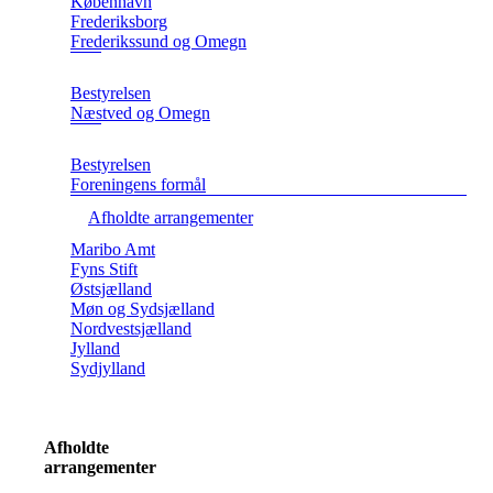
København
Frederiksborg
Frederikssund og Omegn
Bestyrelsen
Næstved og Omegn
Bestyrelsen
Foreningens formål
Afholdte arrangementer
Maribo Amt
Fyns Stift
Østsjælland
Møn og Sydsjælland
Nordvestsjælland
Jylland
Sydjylland
Afholdte
arrangementer