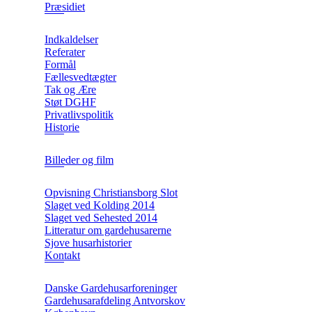
Præsidiet
Indkaldelser
Referater
Formål
Fællesvedtægter
Tak og Ære
Støt DGHF
Privatlivspolitik
Historie
Billeder og film
Opvisning Christiansborg Slot
Slaget ved Kolding 2014
Slaget ved Sehested 2014
Litteratur om gardehusarerne
Sjove husarhistorier
Kontakt
Danske Gardehusarforeninger
Gardehusarafdeling Antvorskov