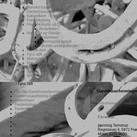
Kontakt
Danske Gardehusarforeninger
Gardehusarafdeling Antvorskov
København
Frederiksborg
Frederikssund og Omegn
Bestyrelsen
Næstved og Omegn
Bestyrelsen
Foreningens formål
Afholdte arrangementer
Maribo Amt
Fyns Stift
Østsjælland
Møn og Sydsjælland
Nordvestsjælland
Jylland
Sydjylland
Kontakt
/ Fyns Stift
Gardehusarforeningen
Danske Gardehusarforeninger
Gardehusarafdeling Antvorskov
København
Velkommen til Gardehusa
Frederiksborg
Frederikssund og Omegn
Næstved og Omegn
Formand
Maribo Amt
Fyns Stift
Henning Terndrup
Østsjælland
Regissevej 4,
Møn og Sydsjælland
Mobil: 2176 9030
Nordvestsjælland