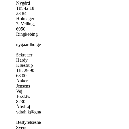
Nygård​
Tlf. ​42 18
23 84
​Holmager
3, Velling,
6950
Ringkøbing​
nygaardholger@gmail.com
Sekretær​
Hardy
Klæstrup
Tlf. 29 90
68 00
Anker
Jensens
Vej
16.st.tv.
8230
Åbyhøj
ydrah.k@gmail.com
Bestyrelsesmedlem
Svend