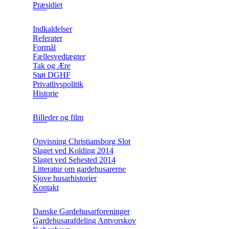
Præsidiet
Indkaldelser
Referater
Formål
Fællesvedtægter
Tak og Ære
Støt DGHF
Privatlivspolitik
Historie
Billeder og film
Opvisning Christiansborg Slot
Slaget ved Kolding 2014
Slaget ved Sehested 2014
Litteratur om gardehusarerne
Sjove husarhistorier
Kontakt
Danske Gardehusarforeninger
Gardehusarafdeling Antvorskov