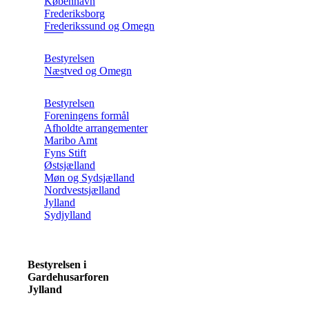
København
Frederiksborg
Frederikssund og Omegn
Bestyrelsen
Næstved og Omegn
Bestyrelsen
Foreningens formål
Afholdte arrangementer
Maribo Amt
Fyns Stift
Østsjælland
Møn og Sydsjælland
Nordvestsjælland
Jylland
Sydjylland
Bestyrelsen i
Gardehusarforeningen
Jylland