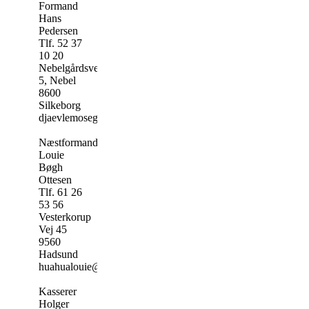
Formand
Hans
Pedersen
Tlf.​ 52 37
10 20
Nebelgårdsvej
5, Nebel​
8600
Silkeborg ​
djaevlemosegaard@mail.dk
Næstformand
Louie
Bøgh
Ottesen
Tlf. 61 26
53 56
Vesterkorup
Vej 45
9560
Hadsund
huahualouie@gmail.com
Kasserer ​
Holger